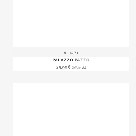
,
4 - 6
7+
PALAZZO PAZZO
25,90
€
(IVA incl.)