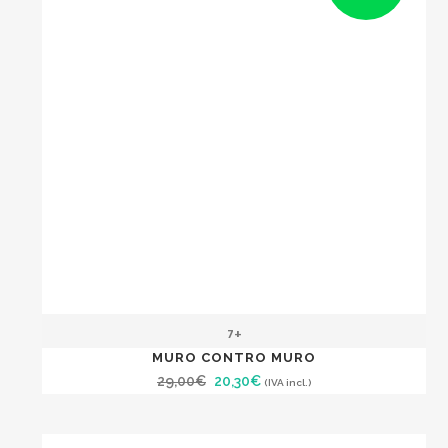
7+
MURO CONTRO MURO
Il
Il
29,00
€
20,30
€
(IVA incl.)
prezzo
prezzo
originale
attuale