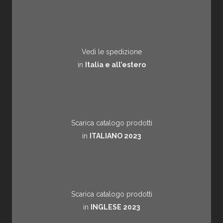
Vedi le spedizione
in
Italia e all’estero
Scarica catalogo prodotti
in
ITALIANO 2023
Scarica catalogo prodotti
in
INGLESE 2023