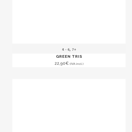
,
4 - 6
7+
GREEN TRIS
22,90
€
(IVA incl.)