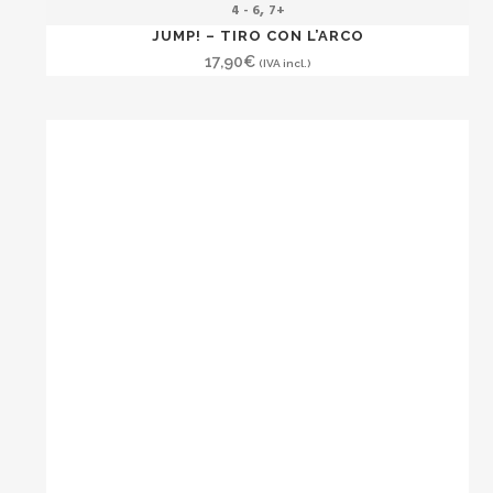
,
4 - 6
7+
JUMP! – TIRO CON L’ARCO
17,90
€
(IVA incl.)