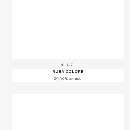
,
4 - 6
7+
RUBA COLORE
29,90
€
(IVA incl.)