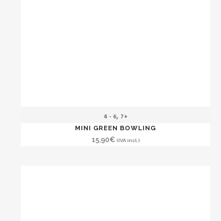
,
4 - 6
7+
MINI GREEN BOWLING
15,90
€
(IVA incl.)