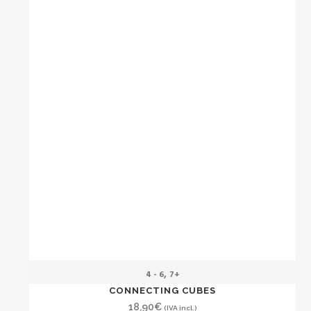
,
4 - 6
7+
CONNECTING CUBES
18,90
€
(IVA incl.)