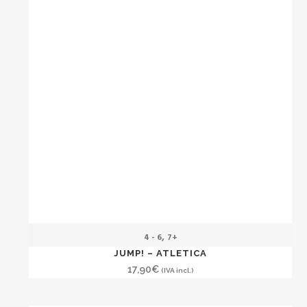
,
4 - 6
7+
JUMP! – ATLETICA
17,90
€
(IVA incl.)