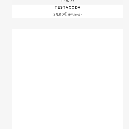
,
4 - 6
7+
TESTACODA
25,90
€
(IVA incl.)