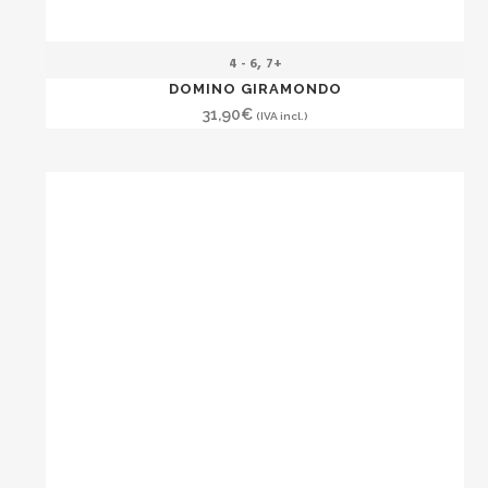
,
4 - 6
7+
DOMINO GIRAMONDO
31,90
€
(IVA incl.)