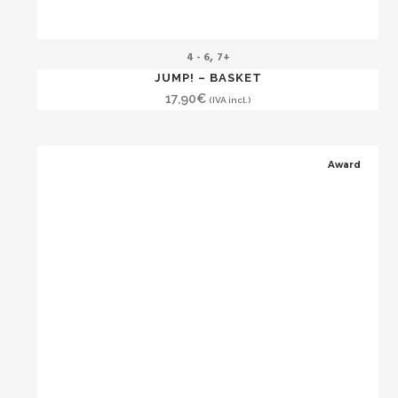
,
4 - 6
7+
JUMP! – BASKET
17,90
€
(IVA incl.)
Award