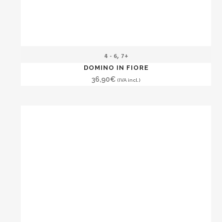
,
4 - 6
7+
DOMINO IN FIORE
36,90
€
(IVA incl.)