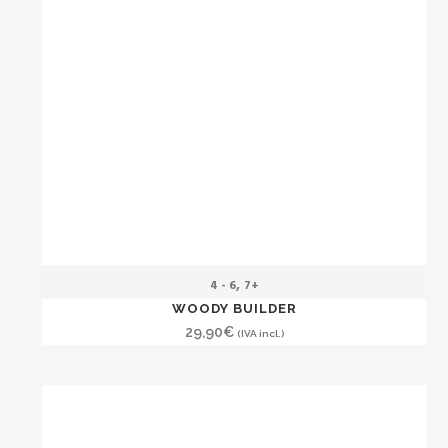
,
4 - 6
7+
WOODY BUILDER
29,90
€
(IVA incl.)