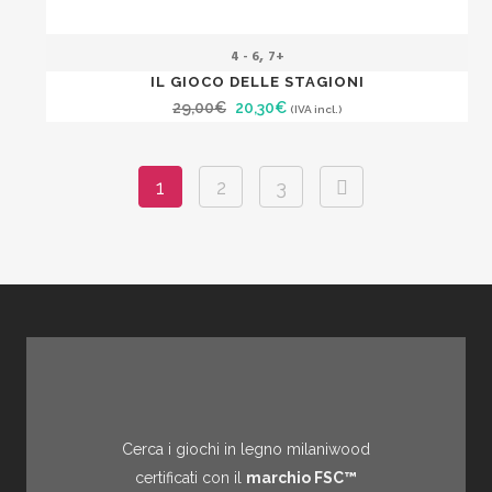
,
4 - 6
7+
IL GIOCO DELLE STAGIONI
Il
Il
29,00
€
20,30
€
(IVA incl.)
prezzo
prezzo
originale
attuale
1
2
3
era:
è:
29,00€.
20,30€.
Cerca i giochi in legno milaniwood
certificati con il
marchio FSC™