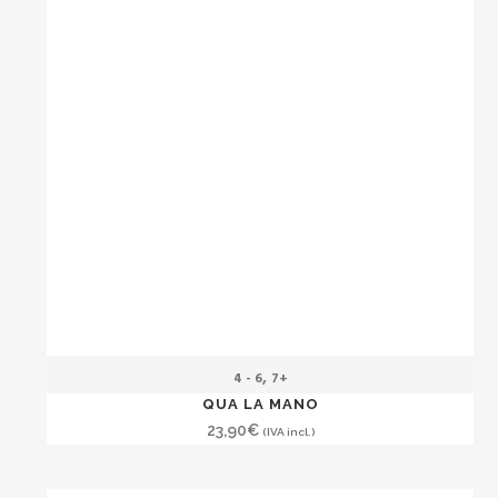
,
4 - 6
7+
QUA LA MANO
23,90
€
(IVA incl.)