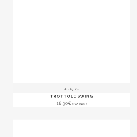
,
4 - 6
7+
TROTTOLE SWING
16,90
€
(IVA incl.)