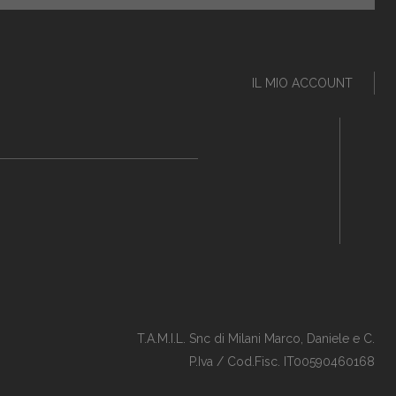
IL MIO ACCOUNT
T.A.M.I.L. Snc di Milani Marco, Daniele e C.
P.Iva / Cod.Fisc. IT00590460168