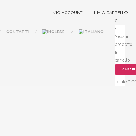
IL MIO ACCOUNT
IL MIO CARRELLO
0
CONTATTI
Nessun
prodotto
a
carrello
CARRE
0,0
Totale: