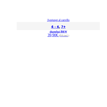
Aggiungi al carrello
4 - 6
,
7+
shanghai B&W
39,90
€
(IVA incl.)