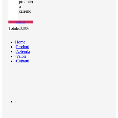
prodotto
a
carrello
Carrello
Totale:
0,00
€
Home
Prodotti
Azienda
Valori
Contatti