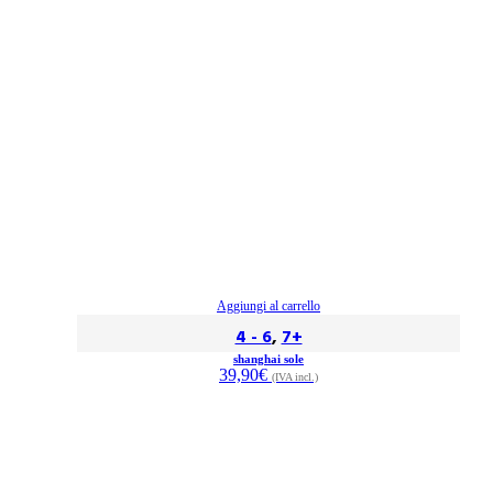
Aggiungi al carrello
4 - 6
,
7+
shanghai sole
39,90
€
(IVA incl.)