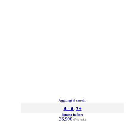
Aggiungi al carrello
4 - 6
,
7+
domino in fiore
36,90
€
(IVA incl.)