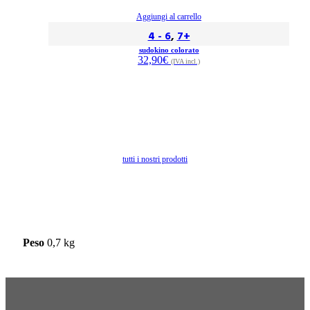
Aggiungi al carrello
4 - 6
,
7+
sudokino colorato
32,90
€
(IVA incl.)
tutti i nostri prodotti
Peso
0,7 kg