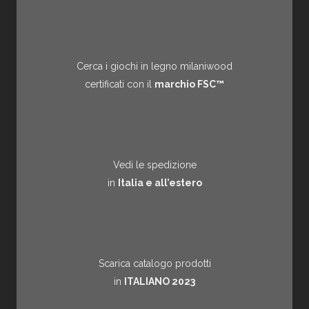
Cerca i giochi in legno milaniwood
certificati con il
marchio FSC™
Vedi le spedizione
in
Italia e all’estero
Scarica catalogo prodotti
in
ITALIANO 2023