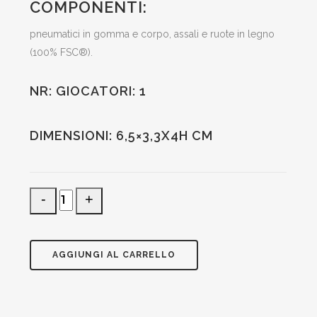
COMPONENTI:
pneumatici in gomma e corpo, assali e ruote in legno
(100% FSC®).
NR: GIOCATORI: 1
DIMENSIONI: 6,5×3,3X4H CM
mini
wood
racer
bianca
AGGIUNGI AL CARRELLO
quantità