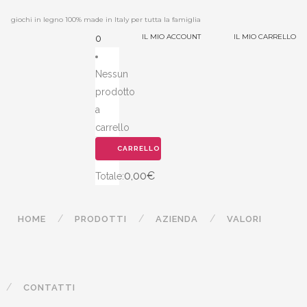
giochi in legno 100% made in Italy per tutta la famiglia
IL MIO ACCOUNT
IL MIO CARRELLO
0
Nessun
prodotto
a
carrello
CARRELLO
0,00
€
Totale:
HOME
PRODOTTI
AZIENDA
VALORI
CONTATTI