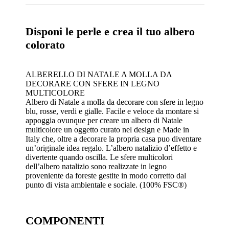
era:
è:
27,10€.
18,97€.
Disponi le perle e crea il tuo albero
colorato
ALBERELLO DI NATALE A MOLLA DA
DECORARE CON SFERE IN LEGNO
MULTICOLORE
Albero di Natale a molla da decorare con sfere in legno
blu, rosse, verdi e gialle. Facile e veloce da montare si
appoggia ovunque per creare un albero di Natale
multicolore un oggetto curato nel design e Made in
Italy che, oltre a decorare la propria casa puo diventare
un’originale idea regalo. L’albero natalizio d’effetto e
divertente quando oscilla. Le sfere multicolori
dell’albero natalizio sono realizzate in legno
proveniente da foreste gestite in modo corretto dal
punto di vista ambientale e sociale. (100% FSC®)
COMPONENTI