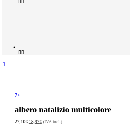
Sconto 30%
7+
albero natalizio multicolore
Il
Il
27,10
€
18,97
€
(IVA incl.)
prezzo
prezzo
originale
attuale