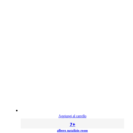
Aggiungi al carrello
7+
albero natalizio rosso