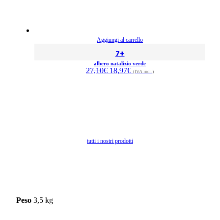
Aggiungi al carrello
7+
albero natalizio verde
Il
Il
27,10
€
18,97
€
(IVA incl.)
prezzo
prezzo
originale
attuale
era:
è:
27,10€.
18,97€.
tutti i nostri prodotti
Peso
3,5 kg