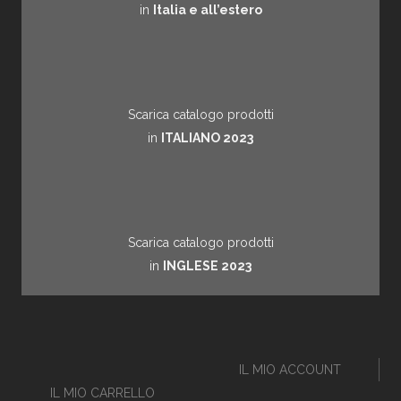
in
Italia e all’estero
Scarica catalogo prodotti
in
ITALIANO 2023
Scarica catalogo prodotti
in
INGLESE 2023
IL MIO ACCOUNT
IL MIO CARRELLO