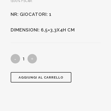
(100% FSC®).
NR: GIOCATORI: 1
DIMENSIONI: 6,5×3,3X4H CM
mini
wood
racer
AGGIUNGI AL CARRELLO
blu
quantità