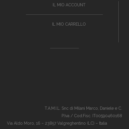
IL MIO ACCOUNT
IL MIO CARRELLO
T.A.M.I.L. Snc di Milani Marco, Daniele e C.
P.Iva / Cod.Fisc. IT00590460168
Via Aldo Moro, 16 – 23857 Valgreghentino (LC) – Italia