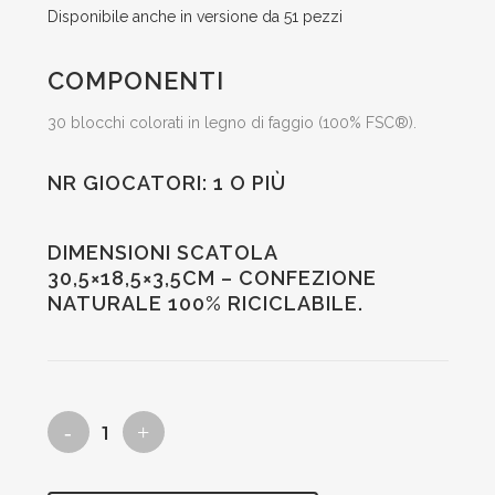
Disponibile anche in versione da 51 pezzi
COMPONENTI
30 blocchi colorati in legno di faggio (100% FSC®).
NR GIOCATORI: 1 O PIÙ
DIMENSIONI SCATOLA
30,5×18,5×3,5CM – CONFEZIONE
NATURALE 100% RICICLABILE.
costruzioni
in