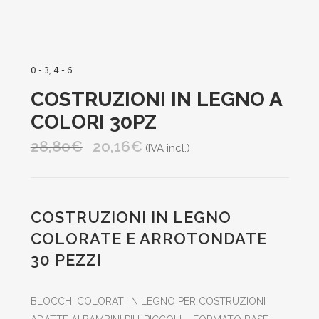
0 - 3
,
4 - 6
COSTRUZIONI IN LEGNO A
COLORI 30PZ
28,80
€
20,16
€
Il
Il
(IVA incl.)
prezzo
prezzo
originale
attuale
era:
è:
COSTRUZIONI IN LEGNO
28,80€.
20,16€.
COLORATE E ARROTONDATE
30 PEZZI
BLOCCHI COLORATI IN LEGNO PER COSTRUZIONI