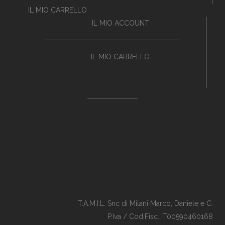
IL MIO CARRELLO
IL MIO ACCOUNT
IL MIO CARRELLO
T.A.M.I.L. Snc di Milani Marco, Daniele e C.
P.Iva / Cod.Fisc. IT00590460168