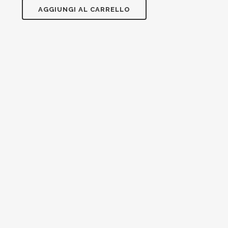
legno
AGGIUNGI AL CARRELLO
a
colori
30pz
quantità