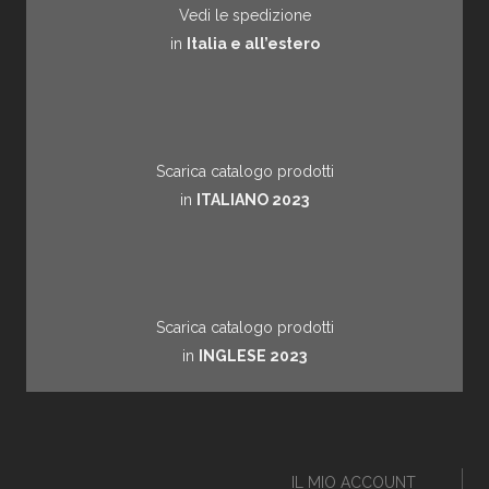
Vedi le spedizione
in
Italia e all’estero
Scarica catalogo prodotti
in
ITALIANO 2023
Scarica catalogo prodotti
in
INGLESE 2023
IL MIO ACCOUNT