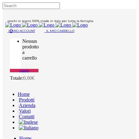
giochi in legno 100% made in Italy per tutta la famiglia
0
IL MIO ACCOUNT
IL MIO CARRELLO
Nessun
prodotto
a
carrello
Carrello
Totale:
0,00
€
Home
Prodotti
Azienda
Valori
Contatti
Home